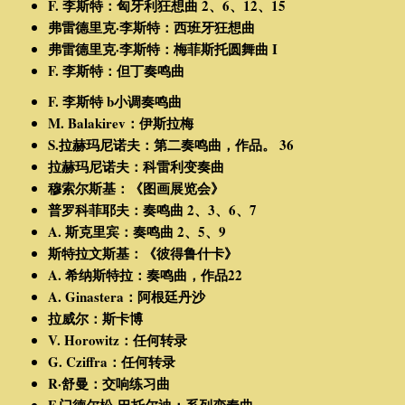
F. 李斯特：匈牙利狂想曲 2、6、12、15
弗雷德里克·李斯特：西班牙狂想曲
弗雷德里克·李斯特：梅菲斯托圆舞曲 I
F. 李斯特：但丁奏鸣曲
F. 李斯特 b小调奏鸣曲
M. Balakirev：伊斯拉梅
S.拉赫玛尼诺夫：第二奏鸣曲，作品。 36
拉赫玛尼诺夫：科雷利变奏曲
穆索尔斯基：《图画展览会》
普罗科菲耶夫：奏鸣曲 2、3、6、7
A. 斯克里宾：奏鸣曲 2、5、9
斯特拉文斯基：《彼得鲁什卡》
A. 希纳斯特拉：奏鸣曲，作品22
A. Ginastera：阿根廷丹沙
拉威尔：斯卡博
V. Horowitz：任何转录
G. Cziffra：任何转录
R·舒曼：交响练习曲